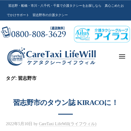
C
コ
習志野・船橋・市川・八千代・千葉で介護タクシーをお探しなら 真心こめたお
a
ン
r
でかけサポート 習志野市の介護タクシー
テ
e
ン
T
a
ツ
x
へ
i
ス
L
メ
キ
ニ
i
ュ
ッ
ー
f
C
真
プ
e
タグ:
習志野市
a
心
W
こ
r
i
め
e
l
習志野市のタウン誌 KIRACOに！
た
l
T
お
a
で
ケ
x
2022年5月10日
by
CareTaxi LifeWill(ライフウィル)
か
ア