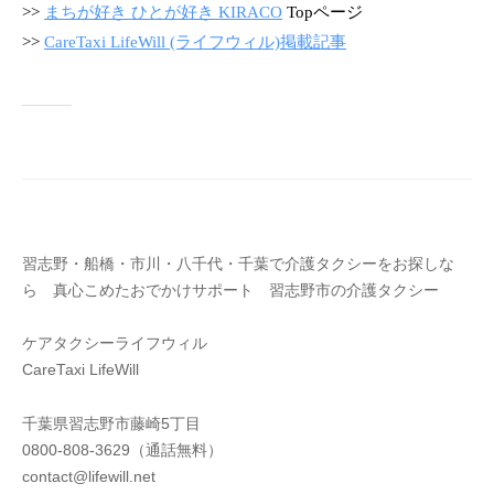
ラ
>>
まちが好き ひとが好き KIRACO
Topページ
イ
>>
CareTaxi LifeWill (ライフウィル)掲載記事
フ
ウ
ィ
ル
習志野・船橋・市川・八千代・千葉で介護タクシーをお探しな
ら 真心こめたおでかけサポート 習志野市の介護タクシー
ケアタクシーライフウィル
CareTaxi LifeWill
千葉県習志野市藤崎5丁目
0800-808-3629（通話無料）
contact@lifewill.net