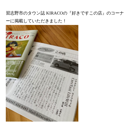
i
け
タ
L
サ
ク
習志野市のタウン誌 KIRACOの『好きですこの店』のコーナ
i
シ
ポ
ーに掲載していただきました！
ー
ー
f
ラ
ト
e
イ
W
フ
i
ウ
l
ィ
l
ル
ケ
ア
タ
ク
シ
ー